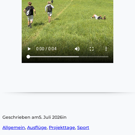
Geschrieben am
5. Juli 2026
in
Allgemein
, 
Ausflüge
, 
Projekttage
, 
Sport