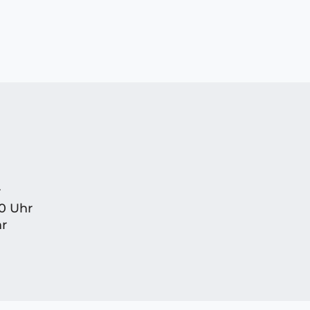
r
30 Uhr
hr