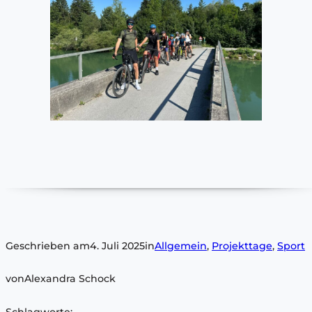
Geschrieben am
4. Juli 2025
in
Allgemein
, 
Projekttage
, 
Sport
von
Alexandra Schock
Schlagworte: