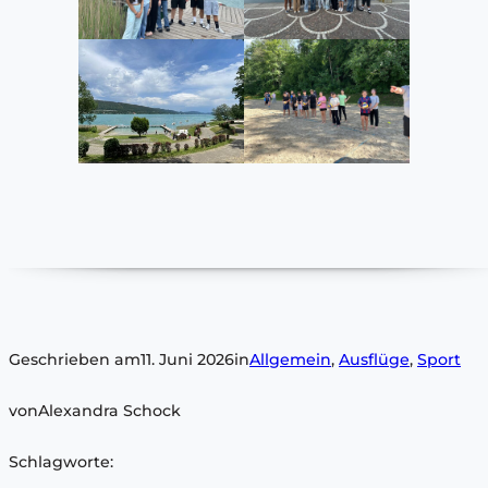
Geschrieben am
11. Juni 2026
in
Allgemein
, 
Ausflüge
, 
Sport
von
Alexandra Schock
Schlagworte: