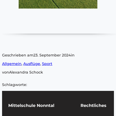
Geschrieben am
23. September 2024
in
Allgemein
, 
Ausflüge
, 
Sport
von
Alexandra Schock
Schlagworte:
Mittelschule Nonntal
Rechtliches