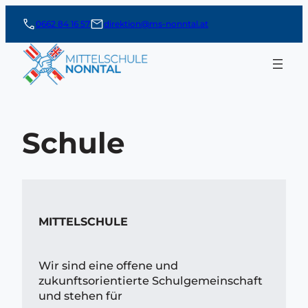
Zum
0662 84 16 57
direktion@ms-nonntal.at
Inhalt
springen
Schule
MITTELSCHULE
Wir sind eine offene und
zukunftsorientierte Schulgemeinschaft
und stehen für